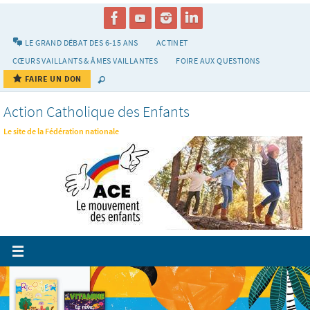
Passer
vers
le
LE GRAND DÉBAT DES 6-15 ANS
ACTINET
contenu
CŒURS VAILLANTS & ÂMES VAILLANTES
FOIRE AUX QUESTIONS
FAIRE UN DON
Action Catholique des Enfants
Le site de la Fédération nationale