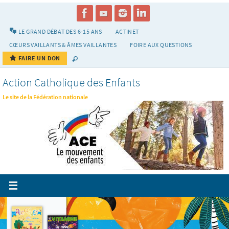
Passer
vers
le
LE GRAND DÉBAT DES 6-15 ANS
ACTINET
contenu
CŒURS VAILLANTS & ÂMES VAILLANTES
FOIRE AUX QUESTIONS
FAIRE UN DON
Action Catholique des Enfants
Le site de la Fédération nationale