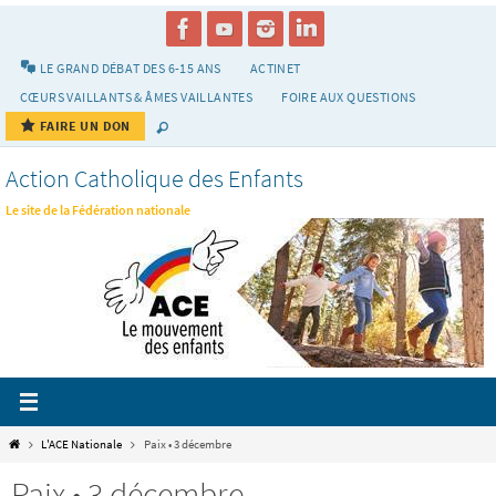
Passer
vers
le
LE GRAND DÉBAT DES 6-15 ANS
ACTINET
contenu
CŒURS VAILLANTS & ÂMES VAILLANTES
FOIRE AUX QUESTIONS
FAIRE UN DON
Action Catholique des Enfants
Le site de la Fédération nationale
Home
L'ACE Nationale
Paix • 3 décembre
Paix • 3 décembre