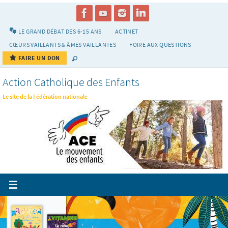
Passer
vers
le
LE GRAND DÉBAT DES 6-15 ANS
ACTINET
contenu
CŒURS VAILLANTS & ÂMES VAILLANTES
FOIRE AUX QUESTIONS
FAIRE UN DON
Action Catholique des Enfants
Le site de la Fédération nationale