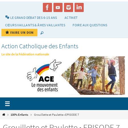
Passer
vers
le
LE GRAND DÉBAT DES 6-15 ANS
ACTINET
contenu
CŒURS VAILLANTS & ÂMES VAILLANTES
FOIRE AUX QUESTIONS
FAIRE UN DON
Action Catholique des Enfants
Le site de la Fédération nationale
Home
100% Enfants
Grouillette et Paulette • EPISODE 7
Grouillette et Paulette • EPISODE 7