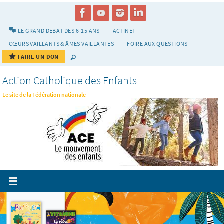
Passer
vers
le
LE GRAND DÉBAT DES 6-15 ANS
ACTINET
contenu
CŒURS VAILLANTS & ÂMES VAILLANTES
FOIRE AUX QUESTIONS
FAIRE UN DON
Action Catholique des Enfants
Le site de la Fédération nationale