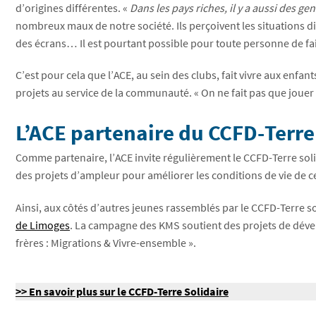
d’origines différentes. «
Dans les pays riches, il y a aussi des ge
nombreux maux de notre société. Ils perçoivent les situations dif
des écrans… Il est pourtant possible pour toute personne de fair
C’est pour cela que l’ACE, au sein des clubs, fait vivre aux enfan
projets au service de la communauté. « On ne fait pas que jouer
L’ACE partenaire du CCFD-Terre
Comme partenaire, l’ACE invite régulièrement le CCFD-Terre solid
des projets d’ampleur pour améliorer les conditions de vie de cer
Ainsi, aux côtés d’autres jeunes rassemblés par le CCFD-Terre s
de Limoges
. La campagne des KMS soutient des projets de dévelop
frères : Migrations & Vivre-ensemble ».
>> En savoir plus sur le CCFD-Terre Solidaire