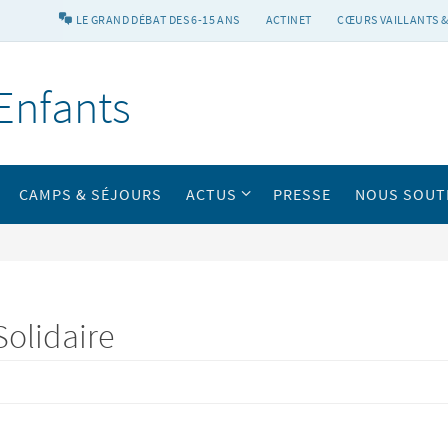
LE GRAND DÉBAT DES 6-15 ANS
ACTINET
CŒURS VAILLANTS &
Enfants
CAMPS & SÉJOURS
ACTUS
PRESSE
NOUS SOUT
olidaire