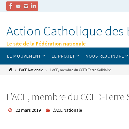
Passer
vers
Action Catholique des 
le
contenu
Le site de la Fédération nationale
Passer
LE MOUVEMENT
LE PROJET
NOUS REJOINDRE
vers
le
contenu
Home
L'ACE Nationale
L’ACE, membre du CCFD-Terre Solidaire
L’ACE, membre du CCFD-Terre S
22 mars 2019
L'ACE Nationale