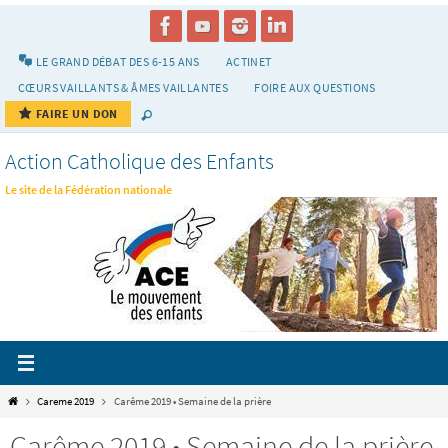
Passer
vers
le
LE GRAND DÉBAT DES 6-15 ANS
ACTINET
contenu
CŒURS VAILLANTS & ÂMES VAILLANTES
FOIRE AUX QUESTIONS
FAIRE UN DON
Action Catholique des Enfants
Le site de la Fédération nationale
Home
Careme 2019
Carême 2019 • Semaine de la prière
Carême 2019 • Semaine de la prière