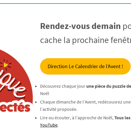
Rendez-vous demain
po
cache la prochaine fenêtr
Direction Le Calendrier de l’Avent !
Découvrez chaque jour
une pièce du puzzle de
Noël
Chaque dimanche de l’Avent, redécouvrez une d
l’activité proposée.
Lire ou écouter, à l’approche de Noël,
Tous les
YouTube
.