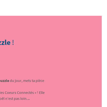
zzle
!
puzzle
du jour, mets ta pièce
des Coeurs Connectés » ! Elle
ël n’est pas loin..
.