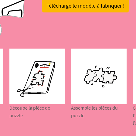
Télécharge le modèle à fabriquer !
Découpe la pièce de
Assemble les pièces du
C
puzzle
puzzle
t
l