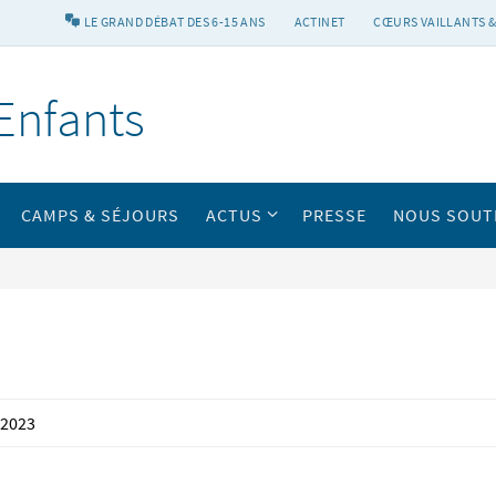
LE GRAND DÉBAT DES 6-15 ANS
ACTINET
CŒURS VAILLANTS &
Enfants
CAMPS & SÉJOURS
ACTUS
PRESSE
NOUS SOUT
 2023