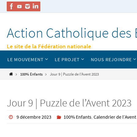
Passer
vers
Action Catholique des 
le
contenu
Le site de la Fédération nationale
Passer
LE MOUVEMENT
LE PROJET
NOUS REJOINDRE
vers
le
contenu
Home
100% Enfants
Jour 9 | Puzzle de l’Avent 2023
Jour 9 | Puzzle de l’Avent 2023
9 décembre 2023
100% Enfants
,
Calendrier de l’Avent