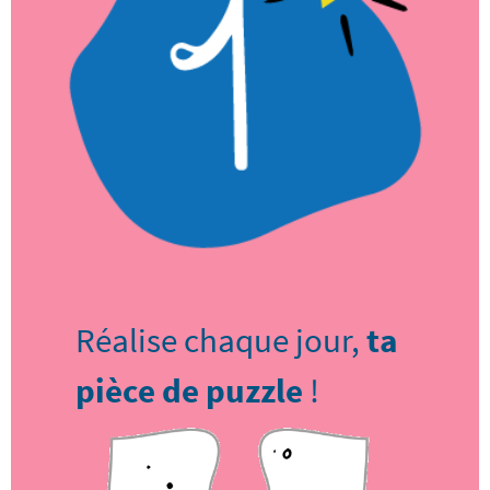
Réalise chaque jour,
ta
pièce de puzzle
!