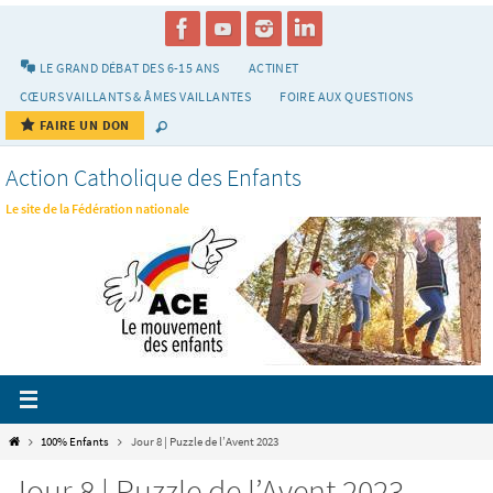
Passer
vers
le
LE GRAND DÉBAT DES 6-15 ANS
ACTINET
contenu
CŒURS VAILLANTS & ÂMES VAILLANTES
FOIRE AUX QUESTIONS
FAIRE UN DON
Action Catholique des Enfants
Le site de la Fédération nationale
Home
100% Enfants
Jour 8 | Puzzle de l’Avent 2023
Jour 8 | Puzzle de l’Avent 2023