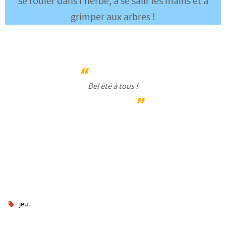
se rouler dans l’herbe, à se salir les mains et à
grimper aux arbres !
Bel été à tous !
.
jeu