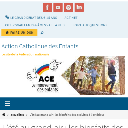
Passer
vers
le
LE GRAND DÉBAT DES 6-15 ANS
ACTINET
contenu
CŒURS VAILLANTS & ÂMES VAILLANTES
FOIRE AUX QUESTIONS
FAIRE UN DON
Action Catholique des Enfants
Le site de la Fédération nationale
Home
actualités
L’été au grand-air : les bienfaits des activités à l’extérieur
L’été au grand-air : les bienfaits des