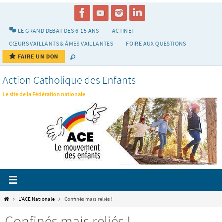
Passer
vers
le
LE GRAND DÉBAT DES 6-15 ANS
ACTINET
contenu
CŒURS VAILLANTS & ÂMES VAILLANTES
FOIRE AUX QUESTIONS
FAIRE UN DON
Action Catholique des Enfants
Le site de la Fédération nationale
Home
L'ACE Nationale
Confinés mais reliés !
Confinés mais reliés !