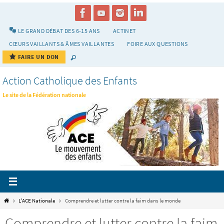
Passer
vers
le
LE GRAND DÉBAT DES 6-15 ANS
ACTINET
contenu
CŒURS VAILLANTS & ÂMES VAILLANTES
FOIRE AUX QUESTIONS
FAIRE UN DON
Action Catholique des Enfants
Le site de la Fédération nationale
Home
L'ACE Nationale
Comprendre et lutter contre la faim dans le monde
Comprendre et lutter contre la faim