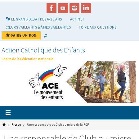
Passer
vers
le
LE GRAND DÉBAT DES 6-15 ANS
ACTINET
contenu
CŒURS VAILLANTS & ÂMES VAILLANTES
FOIRE AUX QUESTIONS
FAIRE UN DON
Action Catholique des Enfants
Le site de la Fédération nationale
Home
Presse
Une responsable de Club au micro de la RCF
Une responsable de Club au micro