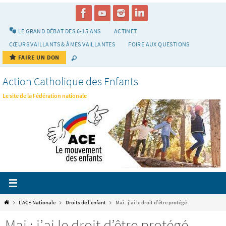
Passer
vers
le
LE GRAND DÉBAT DES 6-15 ANS
ACTINET
contenu
CŒURS VAILLANTS & ÂMES VAILLANTES
FOIRE AUX QUESTIONS
FAIRE UN DON
Action Catholique des Enfants
Le site de la Fédération nationale
Home
L'ACE Nationale
Droits de l'enfant
Mai : j’ai le droit d’être protégé
Mai : j’ai le droit d’être protégé