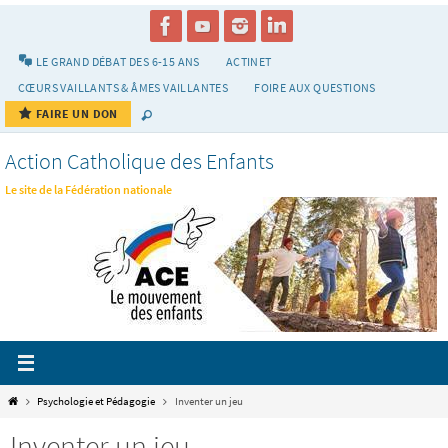
Passer
vers
le
LE GRAND DÉBAT DES 6-15 ANS
ACTINET
contenu
CŒURS VAILLANTS & ÂMES VAILLANTES
FOIRE AUX QUESTIONS
FAIRE UN DON
Action Catholique des Enfants
Le site de la Fédération nationale
Home
Psychologie et Pédagogie
Inventer un jeu
Inventer un jeu