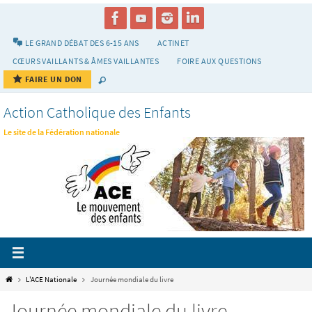
Passer
vers
le
LE GRAND DÉBAT DES 6-15 ANS
ACTINET
contenu
CŒURS VAILLANTS & ÂMES VAILLANTES
FOIRE AUX QUESTIONS
FAIRE UN DON
Action Catholique des Enfants
Le site de la Fédération nationale
Home
L'ACE Nationale
Journée mondiale du livre
Journée mondiale du livre