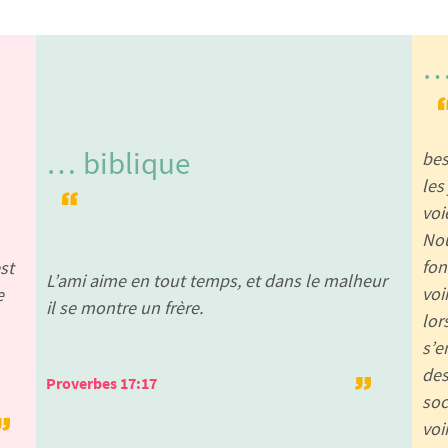
…
… biblique
bes
les
voi
Nou
fon
st
L’ami aime en tout temps, et dans le malheur
voi
e
il se montre un frère.
lor
s’e
des
Proverbes 17:17
soc
voi