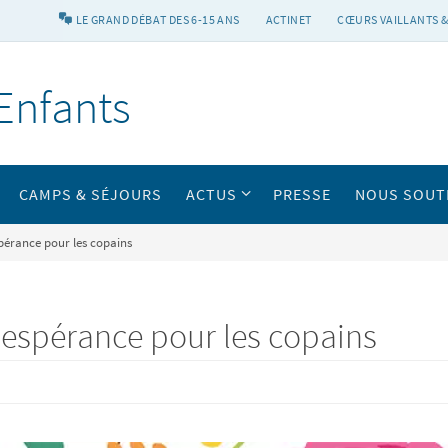
LE GRAND DÉBAT DES 6-15 ANS
ACTINET
CŒURS VAILLANTS &
Enfants
CAMPS & SÉJOURS
ACTUS
PRESSE
NOUS SOUT
pérance pour les copains
 espérance pour les copains