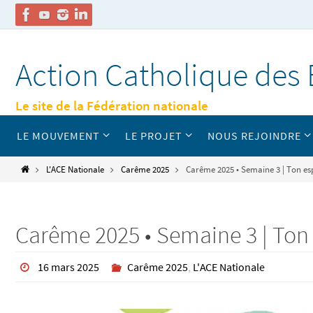
Passer
vers
Action Catholique des 
le
contenu
Le site de la Fédération nationale
Passer
LE MOUVEMENT
LE PROJET
NOUS REJOINDRE
vers
le
contenu
Home
L'ACE Nationale
Carême 2025
Carême 2025 • Semaine 3 | Ton es
Carême 2025 • Semaine 3 | Ton
16 mars 2025
Carême 2025
,
L'ACE Nationale