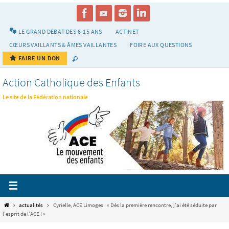
Passer
vers
le
LE GRAND DÉBAT DES 6-15 ANS
ACTINET
contenu
CŒURS VAILLANTS & ÂMES VAILLANTES
FOIRE AUX QUESTIONS
FAIRE UN DON
Action Catholique des Enfants
Le site de la Fédération nationale
Home
actualités
Cyrielle, ACE Limoges : « Dès la première rencontre, j’ai été séduite par
l’esprit de l’ACE ! »