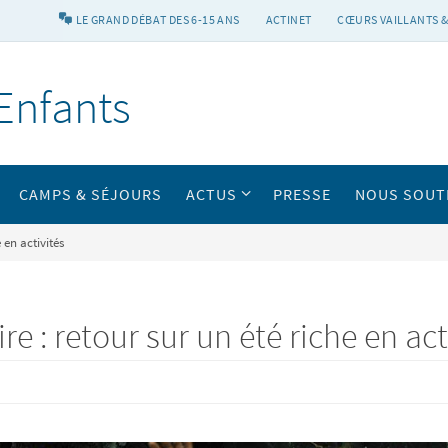
LE GRAND DÉBAT DES 6-15 ANS
ACTINET
CŒURS VAILLANTS &
Enfants
CAMPS & SÉJOURS
ACTUS
PRESSE
NOUS SOUT
 en activités
 : retour sur un été riche en act