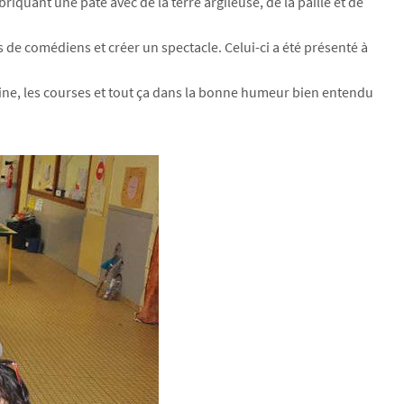
riquant une pâte avec de la terre argileuse, de la paille et de
s de comédiens et créer un spectacle. Celui-ci a été présenté à
uisine, les courses et tout ça dans la bonne humeur bien entendu