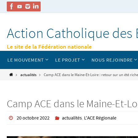
Passer
vers
Action Catholique des 
le
contenu
Le site de la Fédération nationale
Passer
LE MOUVEMENT
LE PROJET
NOUS REJOINDRE
vers
le
contenu
Home
actualités
Camp ACE dans le Maine-Et-Loire : retour sur un été riche
Camp ACE dans le Maine-Et-Loire
20 octobre 2022
actualités
,
L'ACE Régionale