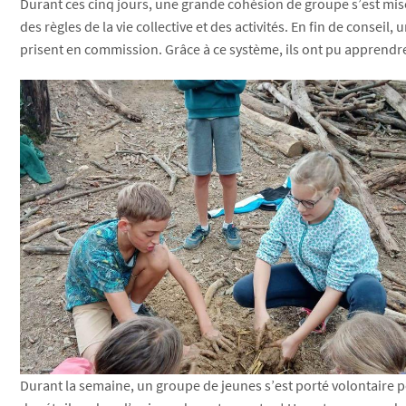
Durant ces cinq jours, une grande cohésion de groupe s’est mis
des règles de la vie collective et des activités. En fin de conse
prisent en commission. Grâce à ce système, ils ont pu apprend
Durant la semaine, un groupe de jeunes s’est porté volontaire p