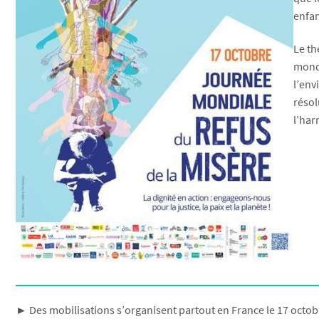
enfan
Le th
monde
l’env
résol
l’har
► Des mobilisations s’organisent partout en France le 17 octob