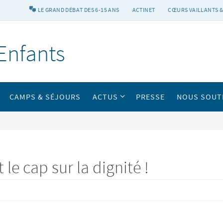
LE GRAND DÉBAT DES 6-15 ANS
ACTINET
CŒURS VAILLANTS &
Enfants
CAMPS & SÉJOURS
ACTUS
PRESSE
NOUS SOUT
 le cap sur la dignité !