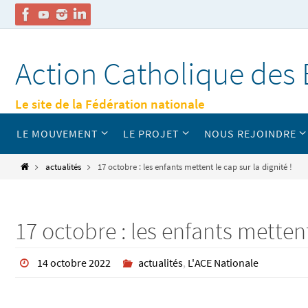
Passer
vers
Action Catholique des 
le
contenu
Le site de la Fédération nationale
Passer
LE MOUVEMENT
LE PROJET
NOUS REJOINDRE
vers
le
contenu
Home
actualités
17 octobre : les enfants mettent le cap sur la dignité !
17 octobre : les enfants mettent
14 octobre 2022
actualités
,
L'ACE Nationale