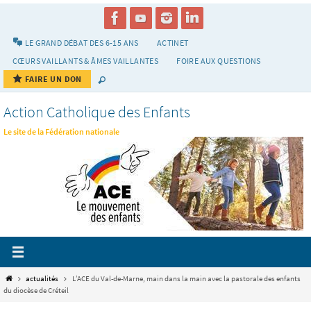
Passer
vers
le
LE GRAND DÉBAT DES 6-15 ANS
ACTINET
contenu
CŒURS VAILLANTS & ÂMES VAILLANTES
FOIRE AUX QUESTIONS
FAIRE UN DON
Action Catholique des Enfants
Le site de la Fédération nationale
Home
actualités
L’ACE du Val-de-Marne, main dans la main avec la pastorale des enfants
du diocèse de Créteil