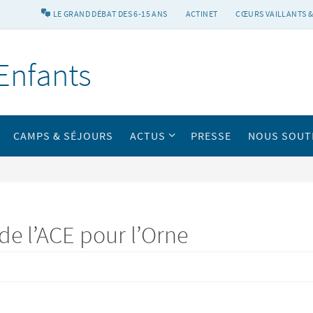
LE GRAND DÉBAT DES 6-15 ANS
ACTINET
CŒURS VAILLANTS &
Enfants
CAMPS & SÉJOURS
ACTUS
PRESSE
NOUS SOUT
e l’ACE pour l’Orne