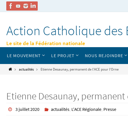
Passer
vers
Action Catholique des 
le
contenu
Le site de la Fédération nationale
Passer
LE MOUVEMENT
LE PROJET
NOUS REJOINDRE
vers
le
contenu
Home
actualités
Etienne Desaunay, permanent de l’ACE pour l’Orne
Etienne Desaunay, permanent d
3 juillet 2020
actualités
,
L'ACE Régionale
,
Presse