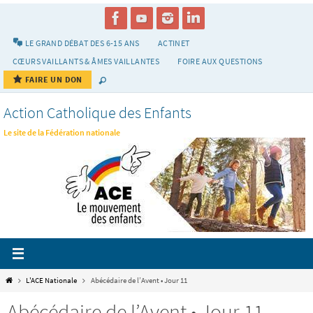
Passer
vers
le
LE GRAND DÉBAT DES 6-15 ANS
ACTINET
contenu
CŒURS VAILLANTS & ÂMES VAILLANTES
FOIRE AUX QUESTIONS
FAIRE UN DON
Action Catholique des Enfants
Le site de la Fédération nationale
Home
L'ACE Nationale
Abécédaire de l’Avent • Jour 11
Abécédaire de l’Avent • Jour 11