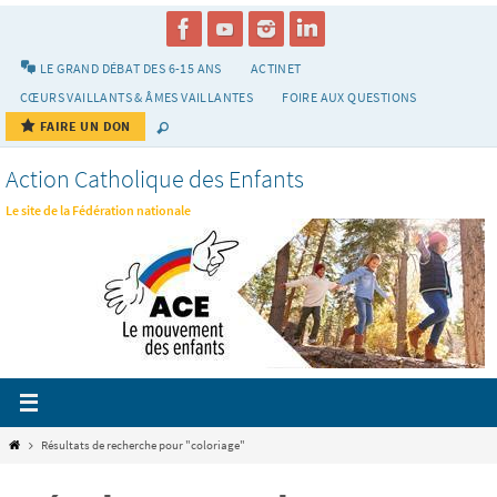
Passer
vers
le
LE GRAND DÉBAT DES 6-15 ANS
ACTINET
contenu
CŒURS VAILLANTS & ÂMES VAILLANTES
FOIRE AUX QUESTIONS
FAIRE UN DON
Action Catholique des Enfants
Le site de la Fédération nationale
Home
Résultats de recherche pour "coloriage"