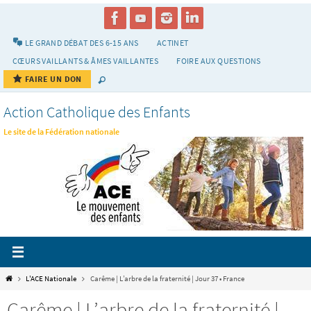
Passer
vers
le
LE GRAND DÉBAT DES 6-15 ANS
ACTINET
contenu
CŒURS VAILLANTS & ÂMES VAILLANTES
FOIRE AUX QUESTIONS
FAIRE UN DON
Action Catholique des Enfants
Le site de la Fédération nationale
Home
L'ACE Nationale
Carême | L’arbre de la fraternité | Jour 37 • France
Carême | L’arbre de la fraternité |