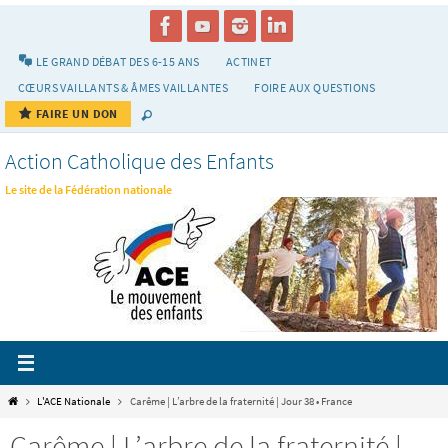
Passer
vers
le
LE GRAND DÉBAT DES 6-15 ANS
ACTINET
contenu
CŒURS VAILLANTS & ÂMES VAILLANTES
FOIRE AUX QUESTIONS
FAIRE UN DON
Action Catholique des Enfants
Le site de la Fédération nationale
Home
L'ACE Nationale
Carême | L’arbre de la fraternité | Jour 38 • France
Carême | L’arbre de la fraternité |