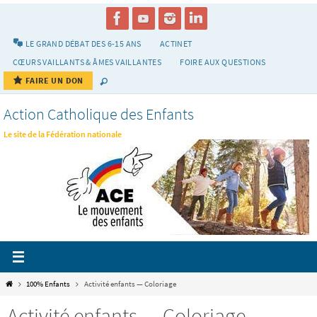
Passer
vers
le
LE GRAND DÉBAT DES 6-15 ANS
ACTINET
contenu
CŒURS VAILLANTS & ÂMES VAILLANTES
FOIRE AUX QUESTIONS
FAIRE UN DON
Action Catholique des Enfants
Le site de la Fédération nationale
Home
100% Enfants
Activité enfants — Coloriage
Activité enfants — Coloriage