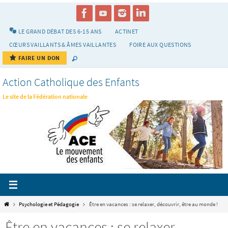
Passer
vers
le
LE GRAND DÉBAT DES 6-15 ANS
ACTINET
contenu
CŒURS VAILLANTS & ÂMES VAILLANTES
FOIRE AUX QUESTIONS
FAIRE UN DON
Action Catholique des Enfants
Le site de la Fédération nationale
Home
Psychologie et Pédagogie
Être en vacances : se relaxer, découvrir, être au monde !
Être en vacances : se relaxer,