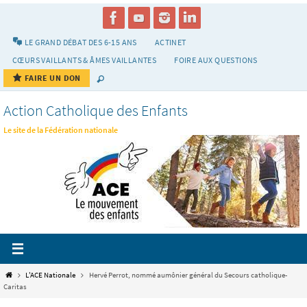
Passer
vers
le
LE GRAND DÉBAT DES 6-15 ANS
ACTINET
contenu
CŒURS VAILLANTS & ÂMES VAILLANTES
FOIRE AUX QUESTIONS
FAIRE UN DON
Action Catholique des Enfants
Le site de la Fédération nationale
Home
L'ACE Nationale
Hervé Perrot, nommé aumônier général du Secours catholique-
Caritas