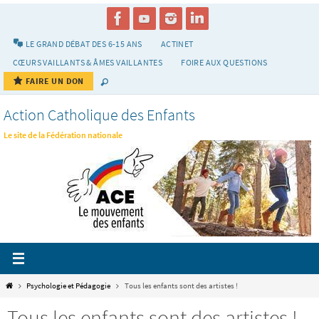
Passer
vers
le
LE GRAND DÉBAT DES 6-15 ANS
ACTINET
contenu
CŒURS VAILLANTS & ÂMES VAILLANTES
FOIRE AUX QUESTIONS
FAIRE UN DON
Action Catholique des Enfants
Le site de la Fédération nationale
Home
Psychologie et Pédagogie
Tous les enfants sont des artistes !
Tous les enfants sont des artistes !