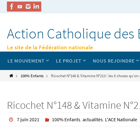
Passer
vers
Action Catholique des 
le
contenu
Le site de la Fédération nationale
Passer
LE MOUVEMENT
LE PROJET
NOUS REJOINDRE
vers
le
contenu
Home
100% Enfants
Ricochet N°148 & Vitamine N°213 : les 5 choses qu’on 
Ricochet N°148 & Vitamine N°21
7 juin 2021
100% Enfants
,
actualités
,
L'ACE Nationale