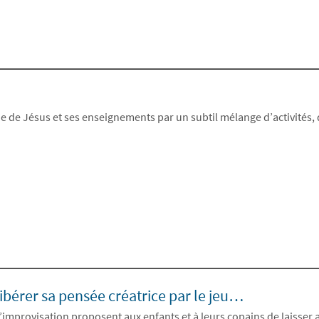
 de Jésus et ses enseignements par un subtil mélange d’activités, d
ibérer sa pensée créatrice par le jeu…
d’improvisation proposent aux enfants et à leurs copains de laisser a