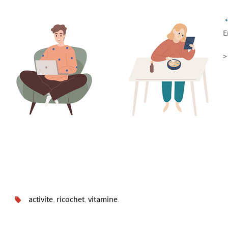
←
E
activite
,
ricochet
,
vitamine
.