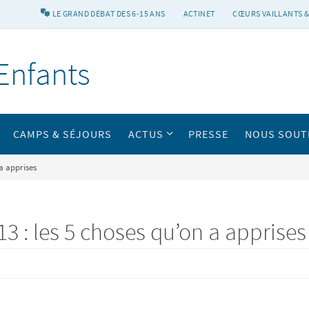
LE GRAND DÉBAT DES 6-15 ANS
ACTINET
CŒURS VAILLANTS &
Enfants
CAMPS & SÉJOURS
ACTUS
PRESSE
NOUS SOUT
a apprises
3 : les 5 choses qu’on a apprises