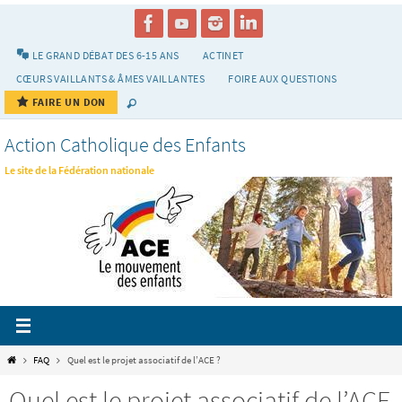
Passer
vers
le
LE GRAND DÉBAT DES 6-15 ANS
ACTINET
contenu
CŒURS VAILLANTS & ÂMES VAILLANTES
FOIRE AUX QUESTIONS
FAIRE UN DON
Action Catholique des Enfants
Le site de la Fédération nationale
Home
FAQ
Quel est le projet associatif de l’ACE ?
Quel est le projet associatif de l’ACE