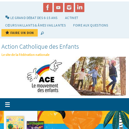
Passer
vers
le
LE GRAND DÉBAT DES 6-15 ANS
ACTINET
contenu
CŒURS VAILLANTS & ÂMES VAILLANTES
FOIRE AUX QUESTIONS
FAIRE UN DON
Action Catholique des Enfants
Le site de la Fédération nationale