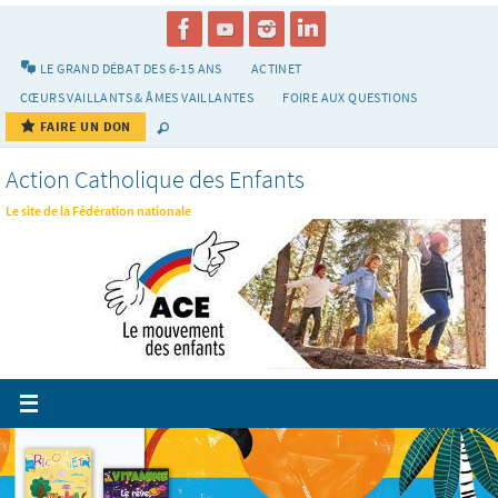
Passer
vers
le
LE GRAND DÉBAT DES 6-15 ANS
ACTINET
contenu
CŒURS VAILLANTS & ÂMES VAILLANTES
FOIRE AUX QUESTIONS
FAIRE UN DON
Action Catholique des Enfants
Le site de la Fédération nationale