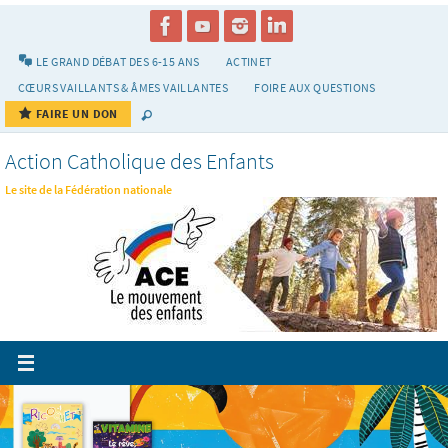
Passer
vers
le
LE GRAND DÉBAT DES 6-15 ANS
ACTINET
contenu
CŒURS VAILLANTS & ÂMES VAILLANTES
FOIRE AUX QUESTIONS
FAIRE UN DON
Action Catholique des Enfants
Le site de la Fédération nationale