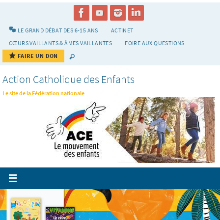
Passer
vers
le
LE GRAND DÉBAT DES 6-15 ANS
ACTINET
contenu
CŒURS VAILLANTS & ÂMES VAILLANTES
FOIRE AUX QUESTIONS
FAIRE UN DON
Action Catholique des Enfants
Le site de la Fédération nationale