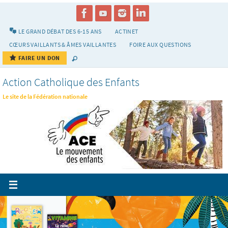
Passer
vers
le
LE GRAND DÉBAT DES 6-15 ANS
ACTINET
contenu
CŒURS VAILLANTS & ÂMES VAILLANTES
FOIRE AUX QUESTIONS
FAIRE UN DON
Action Catholique des Enfants
Le site de la Fédération nationale