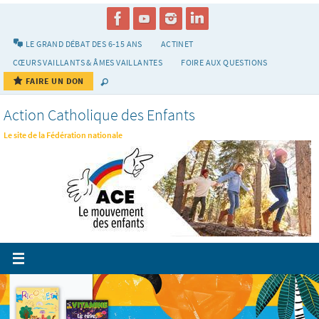
Passer
vers
le
LE GRAND DÉBAT DES 6-15 ANS
ACTINET
contenu
CŒURS VAILLANTS & ÂMES VAILLANTES
FOIRE AUX QUESTIONS
FAIRE UN DON
Action Catholique des Enfants
Le site de la Fédération nationale