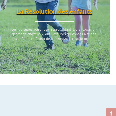
La Résolution des enfants
Les délégués régionaux représentant leurs copains «
apprentis citoyens », ont voté lors du conseil National
des Enfants, en faveur de leur nouvelle résolution.