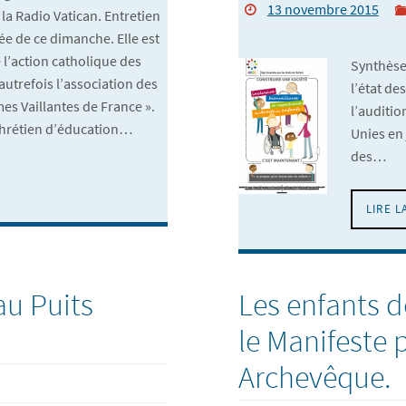
13 novembre 2015
e la Radio Vatican. Entretien
tée de ce dimanche. Elle est
 l’action catholique des
Synthèse 
autrefois l’association des
l’état de
mes Vaillantes de France ».
l’auditio
hrétien d’éducation…
Unies en
des…
LIRE L
au Puits
Les enfants d
le Manifeste p
Archevêque.