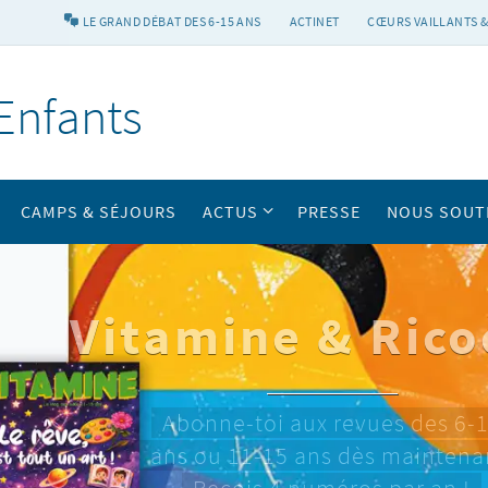
LE GRAND DÉBAT DES 6-15 ANS
ACTINET
CŒURS VAILLANTS &
Enfants
CAMPS & SÉJOURS
ACTUS
PRESSE
NOUS SOUT
Vitamine & Rico
Abonne-toi aux revues des 6-
ans ou 11-15 ans dès maintena