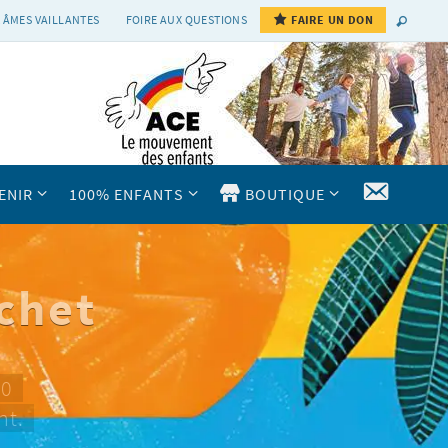
 ÂMES VAILLANTES
FOIRE AUX QUESTIONS
FAIRE UN DON
CONTAC
ENIR
100% ENFANTS
BOUTIQUE
chet
10
nt.