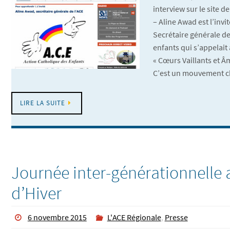
interview sur le site d
– Aline Awad est l’invi
Secrétaire générale de
enfants qui s’appelait 
« Cœurs Vaillants et Â
C’est un mouvement c
LIRE LA SUITE
Journée inter-générationnelle 
d’Hiver
6 novembre 2015
L'ACE Régionale
,
Presse