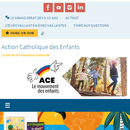
Passer
vers
le
LE GRAND DÉBAT DES 6-15 ANS
ACTINET
contenu
CŒURS VAILLANTS & ÂMES VAILLANTES
FOIRE AUX QUESTIONS
FAIRE UN DON
Action Catholique des Enfants
Le site de la Fédération nationale