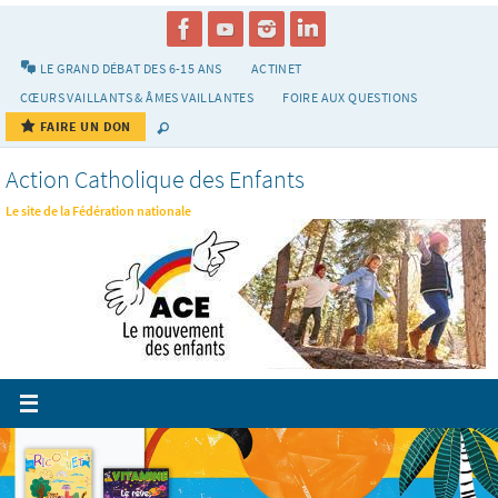
Passer
vers
le
LE GRAND DÉBAT DES 6-15 ANS
ACTINET
contenu
CŒURS VAILLANTS & ÂMES VAILLANTES
FOIRE AUX QUESTIONS
FAIRE UN DON
Action Catholique des Enfants
Le site de la Fédération nationale