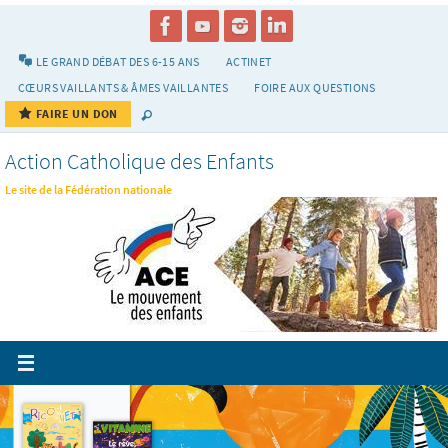
Passer
vers
le
LE GRAND DÉBAT DES 6-15 ANS
ACTINET
contenu
CŒURS VAILLANTS & ÂMES VAILLANTES
FOIRE AUX QUESTIONS
FAIRE UN DON
Action Catholique des Enfants
Le site de la Fédération nationale