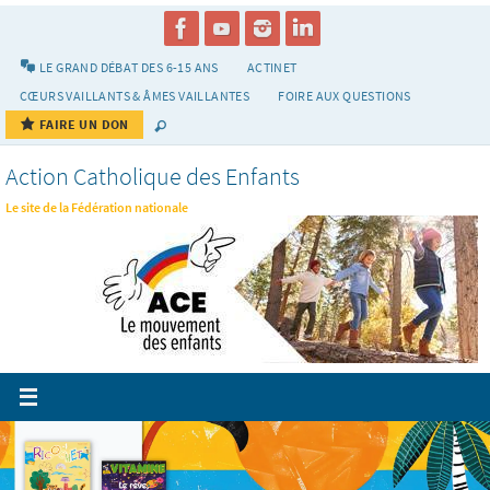
Passer
vers
le
LE GRAND DÉBAT DES 6-15 ANS
ACTINET
contenu
CŒURS VAILLANTS & ÂMES VAILLANTES
FOIRE AUX QUESTIONS
FAIRE UN DON
Action Catholique des Enfants
Le site de la Fédération nationale