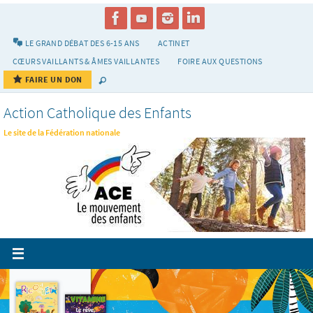
Passer
vers
le
LE GRAND DÉBAT DES 6-15 ANS
ACTINET
contenu
CŒURS VAILLANTS & ÂMES VAILLANTES
FOIRE AUX QUESTIONS
FAIRE UN DON
Action Catholique des Enfants
Le site de la Fédération nationale