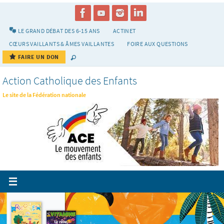
Passer
vers
le
LE GRAND DÉBAT DES 6-15 ANS
ACTINET
contenu
CŒURS VAILLANTS & ÂMES VAILLANTES
FOIRE AUX QUESTIONS
FAIRE UN DON
Action Catholique des Enfants
Le site de la Fédération nationale