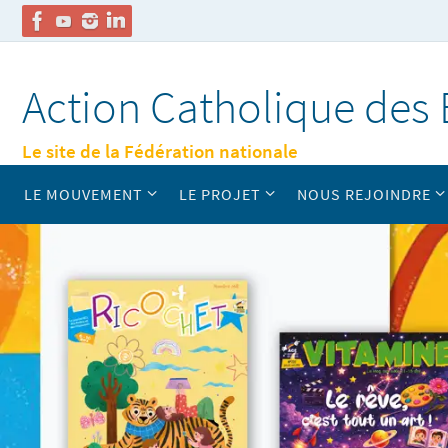
Passer
vers
Action Catholique des 
le
contenu
Le site de la Fédération nationale
Passer
LE MOUVEMENT
LE PROJET
NOUS REJOINDRE
vers
le
contenu