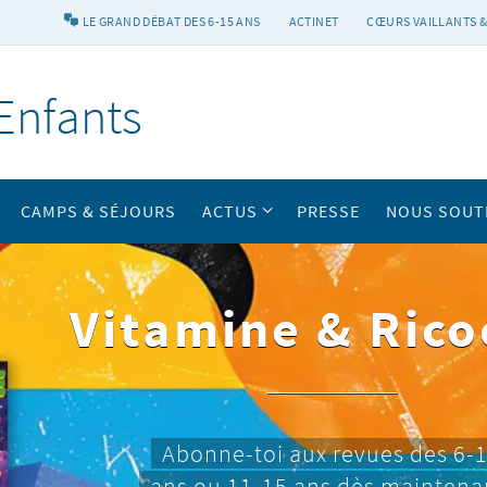
LE GRAND DÉBAT DES 6-15 ANS
ACTINET
CŒURS VAILLANTS &
Enfants
CAMPS & SÉJOURS
ACTUS
PRESSE
NOUS SOUT
Vitamine & Rico
Abonne-toi aux revues des 6-
ans ou 11-15 ans dès maintena