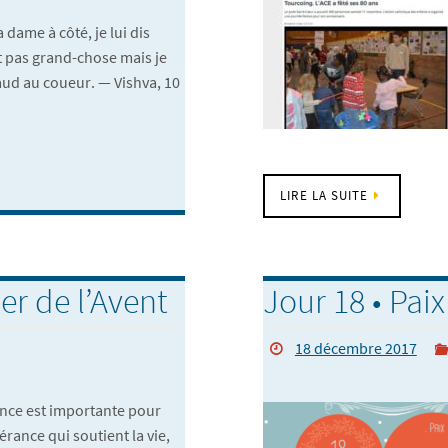
ame à côté, je lui dis
t pas grand-chose mais je
haud au coueur. — Vishva, 10
LIRE LA SUITE
er de l’Avent
Jour 18 • Pai
18 décembre 2017
nce est importante pour
pérance qui soutient la vie,