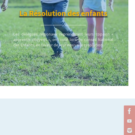
La Résolution des enfants
Les délégués régionaux représentant leurs copains «
apprentis citoyens », ont voté lors du conseil National
des Enfants, en faveur de leur nouvelle résolution.