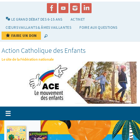
Passer
vers
le
LE GRAND DÉBAT DES 6-15 ANS
ACTINET
contenu
CŒURS VAILLANTS & ÂMES VAILLANTES
FOIRE AUX QUESTIONS
FAIRE UN DON
Action Catholique des Enfants
Le site de la Fédération nationale