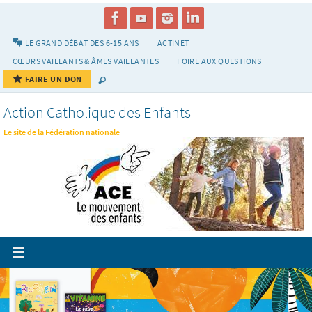
Passer
vers
le
LE GRAND DÉBAT DES 6-15 ANS
ACTINET
contenu
CŒURS VAILLANTS & ÂMES VAILLANTES
FOIRE AUX QUESTIONS
FAIRE UN DON
Action Catholique des Enfants
Le site de la Fédération nationale