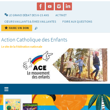
Passer
vers
le
LE GRAND DÉBAT DES 6-15 ANS
ACTINET
contenu
CŒURS VAILLANTS & ÂMES VAILLANTES
FOIRE AUX QUESTIONS
FAIRE UN DON
Action Catholique des Enfants
Le site de la Fédération nationale